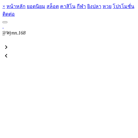
×
หน้าหลัก
ยอดนิยม
สล็อต
คาสิโน
กีฬา
ยิงปลา
หวย
โปรโมชั่น
ติดต่อ
:@Wynn.168
chevron_right
chevron_left