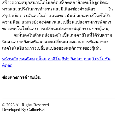
สร้างความสนุกสนานได้ในอดีต สล็อตคลาสิกเคยใช้ลูกปัดเม
ทาลและสปริงในการทำงาน และมีเพียงช่องจ่ายเดียว
สล็อต
ใน
สรุป, สล็อต จะมั่นคงในตำแหน่งของมันเป็นเกมคาสิโนที่ได้รับ
ความนิยม และจะยังคงพัฒนาและเปลี่ยนแปลงตามการพัฒนา
ของเทคโนโลยีและการเปลี่ยนแปลงของพฤติกรรมของผู้เล่น,
สล็อต
จะมั่นคงในตำแหน่งของมันเป็นเกมคาสิโนที่ได้รับความ
นิยม และจะยังคงพัฒนาและเปลี่ยนแปลงตามการพัฒนาของ
เทคโนโลยีและการเปลี่ยนแปลงของพฤติกรรมของผู้เล่น
หน้าหลัก
ยอดนิยม
สล็อต
คาสิโน
กีฬา
ยิงปลา
หวย
โปรโมชั่น
ติดต่อ
ช่องทางการชำระเงิน
© 2023 All Rights Reserved.
Developed By CallmeBet