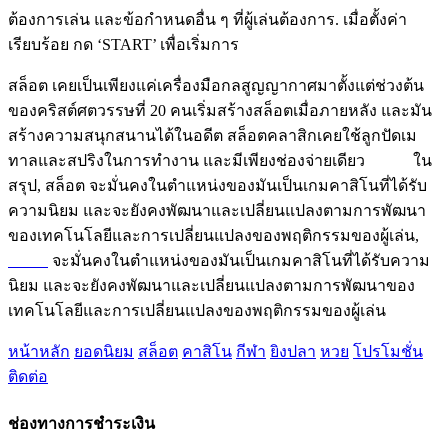
ต้องการเล่น และข้อกำหนดอื่น ๆ ที่ผู้เล่นต้องการ. เมื่อตั้งค่า
เรียบร้อย กด ‘START’ เพื่อเริ่มการ
สล็อต เคยเป็นเพียงแค่เครื่องมือกลสูญญากาศมาตั้งแต่ช่วงต้น
ของคริสต์ศตวรรษที่ 20 คนเริ่มสร้างสล็อตเมื่อภายหลัง และมัน
สร้างความสนุกสนานได้ในอดีต สล็อตคลาสิกเคยใช้ลูกปัดเม
ทาลและสปริงในการทำงาน และมีเพียงช่องจ่ายเดียว
สล็อต
ใน
สรุป, สล็อต จะมั่นคงในตำแหน่งของมันเป็นเกมคาสิโนที่ได้รับ
ความนิยม และจะยังคงพัฒนาและเปลี่ยนแปลงตามการพัฒนา
ของเทคโนโลยีและการเปลี่ยนแปลงของพฤติกรรมของผู้เล่น,
สล็อต
จะมั่นคงในตำแหน่งของมันเป็นเกมคาสิโนที่ได้รับความ
นิยม และจะยังคงพัฒนาและเปลี่ยนแปลงตามการพัฒนาของ
เทคโนโลยีและการเปลี่ยนแปลงของพฤติกรรมของผู้เล่น
หน้าหลัก
ยอดนิยม
สล็อต
คาสิโน
กีฬา
ยิงปลา
หวย
โปรโมชั่น
ติดต่อ
ช่องทางการชำระเงิน