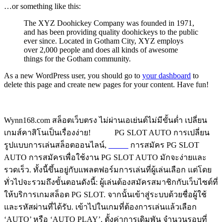
…or something like this:
The XYZ Doohickey Company was founded in 1971,
and has been providing quality doohickeys to the public
ever since. Located in Gotham City, XYZ employs
over 2,000 people and does all kinds of awesome
things for the Gotham community.
As a new WordPress user, you should go to
your dashboard
to
delete this page and create new pages for your content. Have fun!
Wynn168.com สล็อตเว็บตรง ไม่ผ่านเอเย่นต์ไม่มีขั้นต่ำ เปลี่ยน
เกมส์คาสิโนเป็นเรื่องง่าย!
สล็อต
PG SLOT AUTO การเปลี่ยน
รูปแบบการเล่นสล็อตออนไลน์,
สล็อต
การสมัคร PG SLOT
AUTO การสมัครเพื่อใช้งาน PG SLOT AUTO มักจะง่ายและ
รวดเร็ว. ทั้งนี้ขึ้นอยู่กับแพลตฟอร์มการเล่นที่ผู้เล่นเลือก แต่โดย
ทั่วไปจะรวมถึงขั้นตอนดังนี้: ผู้เล่นต้องสมัครสมาชิกกับเว็บไซต์ที่
ให้บริการเกมสล็อต PG SLOT. จากนั้นเข้าสู่ระบบด้วยชื่อผู้ใช้
และรหัสผ่านที่ได้รับ. เข้าไปในเกมที่ต้องการเล่นแล้วเลือก
‘AUTO’ หรือ ‘AUTO PLAY’. ตั้งค่าการเดิมพัน จำนวนรอบที่